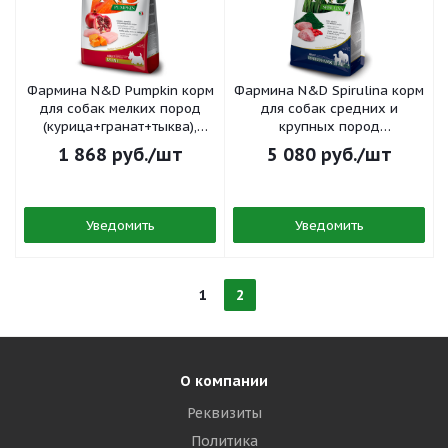
Фармина N&D Pumpkin корм
Фармина N&D Spirulina корм
для собак мелких пород
для собак средних и
(курица+гранат+тыква),
крупных пород
пакет 800гр
(ягненок+спирулина), пакет
1 868
руб.
/шт
5 080
руб.
/шт
2кг
Уведомить
Уведомить
1
2
О компании
Реквизиты
Политика