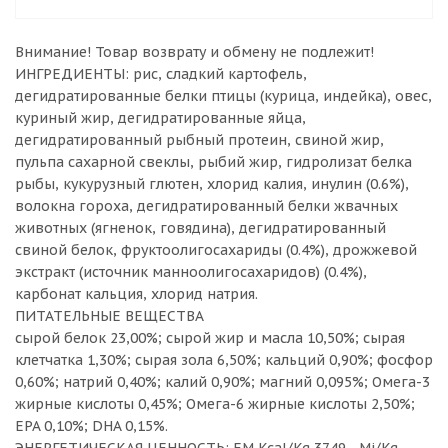
Внимание! Товар возврату и обмену не подлежит!
ИНГРЕДИЕНТЫ: рис, сладкий картофель,
дегидратированные белки птицы (курица, индейка), овес,
куриный жир, дегидратированные яйца,
дегидратированный рыбный протеин, свиной жир,
пульпа сахарной свеклы, рыбий жир, гидролизат белка
рыбы, кукурузный глютен, хлорид калия, инулин (0.6%),
волокна гороха, дегидратированный белки жвачных
животных (ягненок, говядина), дегидратированный
свиной белок, фруктоолигосахариды (0.4%), дрожжевой
экстракт (источник манноолигосахаридов) (0.4%),
карбонат кальция, хлорид натрия.
ПИТАТЕЛЬНЫЕ ВЕЩЕСТВА
сырой белок 23,00%; сырой жир и масла 10,50%; сырая
клетчатка 1,30%; сырая зола 6,50%; кальций 0,90%; фосфор
0,60%; натрий 0,40%; калий 0,90%; магний 0,095%; Омега-3
жирные кислоты 0,45%; Омега-6 жирные кислоты 2,50%;
EPA 0,10%; DHA 0,15%.