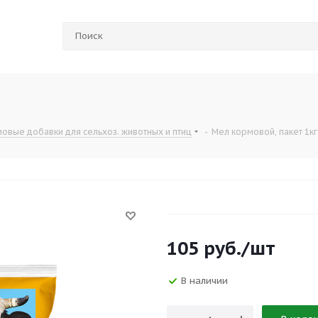
овые добавки для сельхоз. животных и птиц
-
Мел кормовой, пакет 1кг
105
руб.
/шт
В наличии